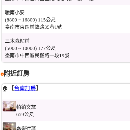
暖南小安
(8800 ~ 16800) 115公尺
臺南市東區前鋒路35巷1號
三木森站前
(5000 ~ 10000) 177公尺
臺南市中西區民權路一段19號
附近訂房
🏠【
台南訂房
】
帕鉑文旅
659公尺
嘉樂行旅