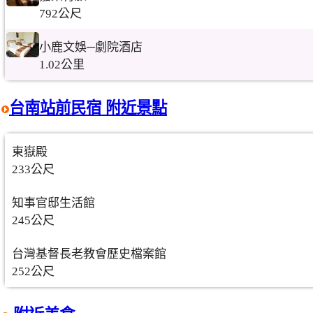
792公尺
小鹿文娛─劇院酒店
1.02公里
台南站前民宿 附近景點
東嶽殿
233公尺
知事官邸生活館
245公尺
台灣基督長老教會歷史檔案館
252公尺