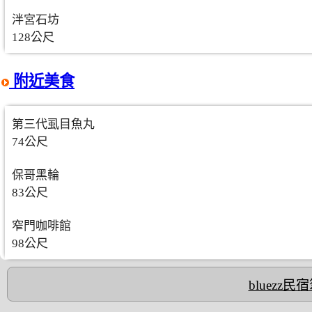
泮宮石坊
128公尺
附近美食
第三代虱目魚丸
74公尺
保哥黑輪
83公尺
窄門咖啡館
98公尺
bluezz