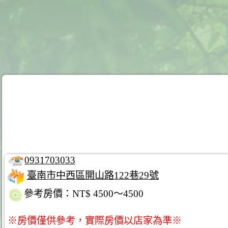
0931703033
臺南市中西區開山路122巷29號
參考房價：NT$ 4500～4500
※房價僅供參考，實際房價以店家為準※