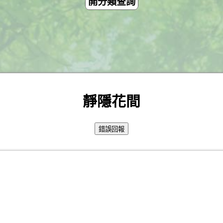
開分類查詢
靜隱花間