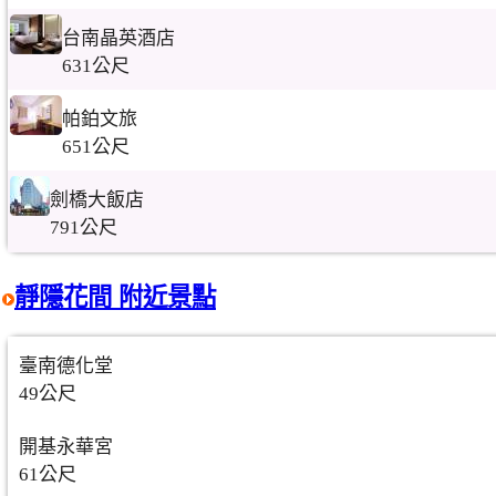
台南晶英酒店
631公尺
帕鉑文旅
651公尺
劍橋大飯店
791公尺
靜隱花間 附近景點
臺南德化堂
49公尺
開基永華宮
61公尺