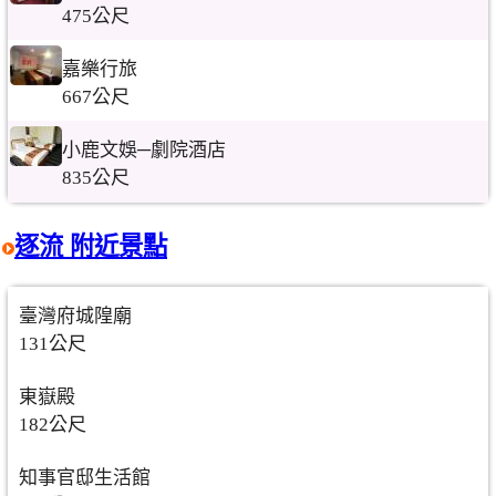
475公尺
嘉樂行旅
667公尺
小鹿文娛─劇院酒店
835公尺
逐流 附近景點
臺灣府城隍廟
131公尺
東嶽殿
182公尺
知事官邸生活館