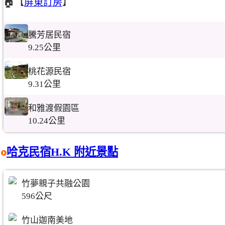
🏠【
屏東訂房
】
騰芳居民宿
9.25公里
桃花源民宿
9.31公里
和雅渡假園區
10.24公里
哈克民宿H.K 附近景點
竹夢親子共融公園
596公尺
竹山迦南美地