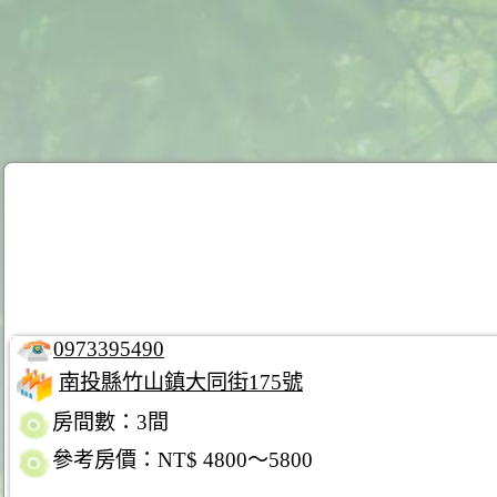
0973395490
南投縣竹山鎮大同街175號
房間數：3間
參考房價：NT$ 4800～5800