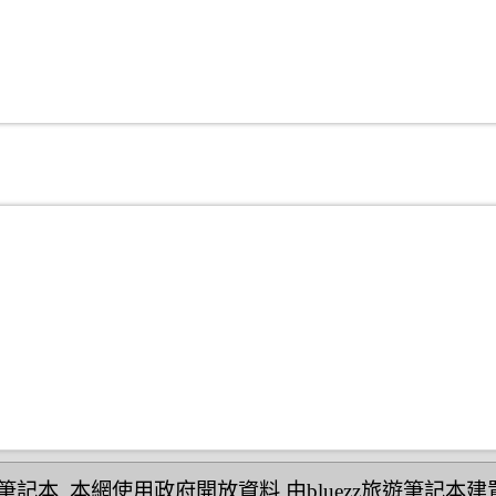
民宿筆記本
,本網使用政府開放資料,由bluezz旅遊筆記本建