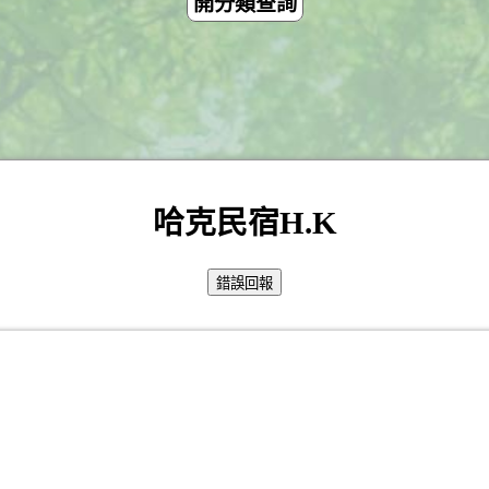
開分類查詢
哈克民宿H.K