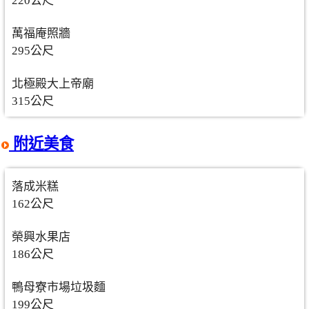
220公尺
萬福庵照牆
295公尺
北極殿大上帝廟
315公尺
附近美食
落成米糕
162公尺
榮興水果店
186公尺
鴨母寮市場垃圾麵
199公尺