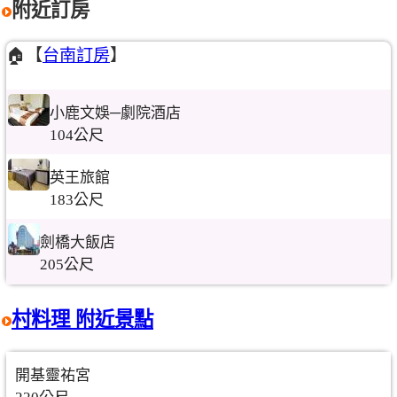
附近訂房
🏠【
台南訂房
】
小鹿文娛─劇院酒店
104公尺
英王旅館
183公尺
劍橋大飯店
205公尺
村料理 附近景點
開基靈祐宮