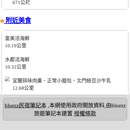
671公尺
附近美食
富美活海鮮
10.19公里
水都活海鮮
10.32公里
宜蘭蒜味肉羹、正常小籠包、北門綠豆沙牛乳
12.68公里
bluezz民宿筆記本
,本網使用政府開放資料,由bluezz
旅遊筆記本建置
授權條款