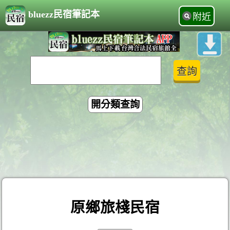
bluezz民宿筆記本
附近
開分類查詢
原鄉旅棧民宿