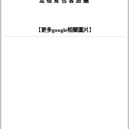
混宿背包客旅艙
【
更多google相關圖片
】