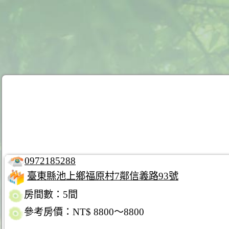
0972185288
臺東縣池上鄉福原村7鄰信義路93號
房間數：5間
參考房價：NT$ 8800～8800