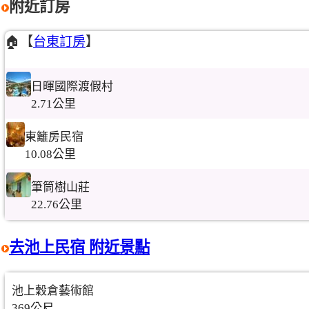
附近訂房
🏠【
台東訂房
】
日暉國際渡假村
2.71公里
東籬房民宿
10.08公里
筆筒樹山莊
22.76公里
去池上民宿 附近景點
池上穀倉藝術館
369公尺