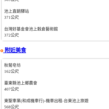
池上直銷驛站
371公尺
台灣好基金會池上穀倉藝術館
372公尺
附近美食
秋菊皂坊
162公尺
臺東縣池上鄉農會
407公尺
東聖車業(和成機車行)-機車出租-台東池上旅遊
568公尺