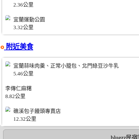
2.36公里
宜蘭運動公園
3.32公里
附近美食
宜蘭蒜味肉羹、正常小籠包、北門綠豆沙牛乳
5.46公里
李傳仁麻糬
8.82公里
礁溪包子饅頭專賣店
12.32公里
bluezz