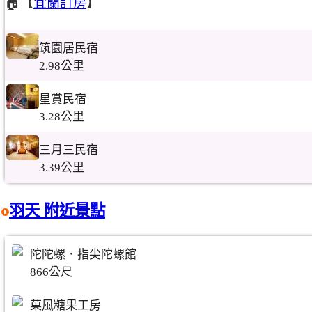
🏠【
宜蘭訂房
】
筑園居民宿
2.98公里
星賞民宿
3.28公里
三月三民宿
3.39公里
羽天 附近景點
陀陀螺．指尖陀螺館
866公尺
菓風糖果工房