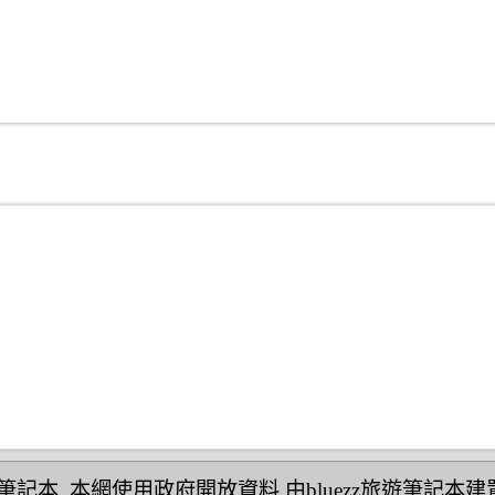
民宿筆記本
,本網使用政府開放資料,由bluezz旅遊筆記本建