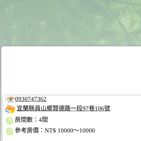
0930747362
宜蘭縣員山鄉賢德路一段97巷106號
房間數：4間
參考房價：NT$ 10000～10000