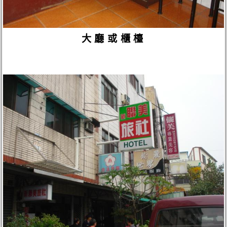
大廳或櫃檯