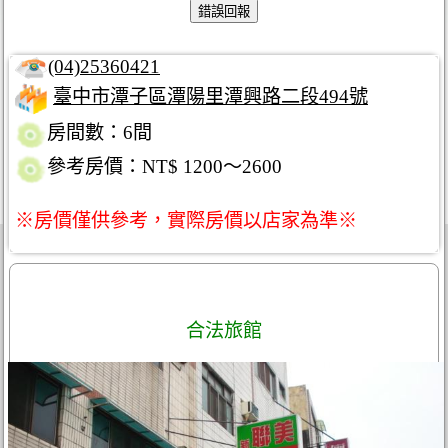
(04)25360421
臺中市潭子區潭陽里潭興路二段494號
房間數：6間
參考房價：NT$ 1200～2600
※房價僅供參考，實際房價以店家為準※
合法旅館