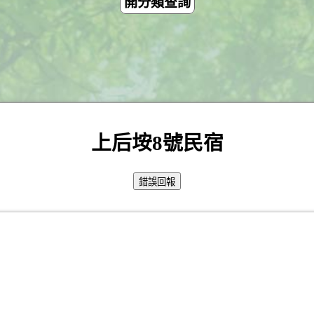
開分類查詢
上后垵8號民宿