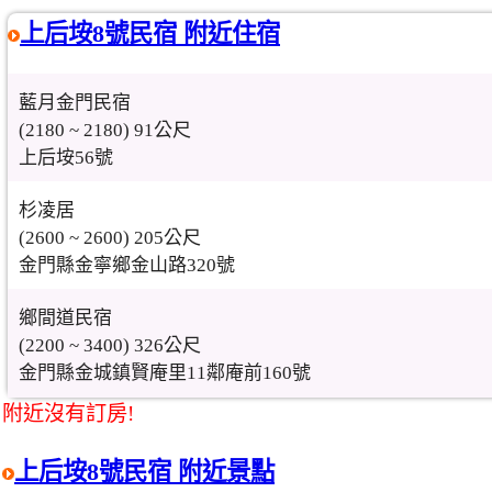
上后垵8號民宿 附近住宿
藍月金門民宿
(2180 ~ 2180) 91公尺
上后垵56號
杉凌居
(2600 ~ 2600) 205公尺
金門縣金寧鄉金山路320號
鄉間道民宿
(2200 ~ 3400) 326公尺
金門縣金城鎮賢庵里11鄰庵前160號
附近沒有訂房!
上后垵8號民宿 附近景點