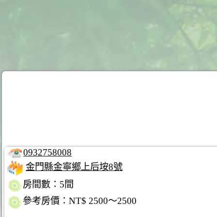
0932758008
金門縣金寧鄉上后垵8號
房間數：5間
參考房價：NT$ 2500～2500