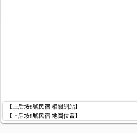
【上后垵8號民宿 相關網站】
【上后垵8號民宿 地圖位置】