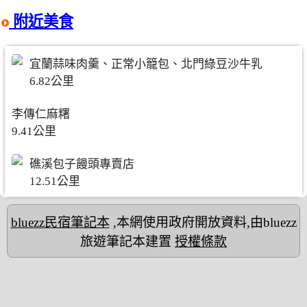
附近美食
宜蘭蒜味肉羹、正常小籠包、北門綠豆沙牛乳
6.82公里
李傳仁麻糬
9.41公里
礁溪包子饅頭專賣店
12.51公里
bluezz民宿筆記本
,本網使用政府開放資料,由bluezz
旅遊筆記本建置
授權條款