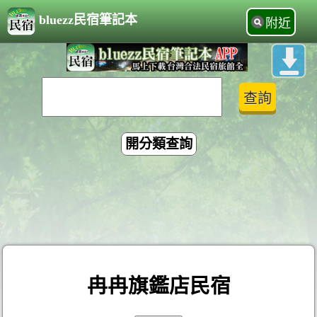
bluezz民宿筆記本
附近
開分類查詢
冉冉旗鑑店民宿