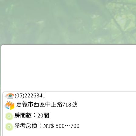
(05)2226341
嘉義市西區中正路718號
房間數：20間
參考房價：NT$ 500～700