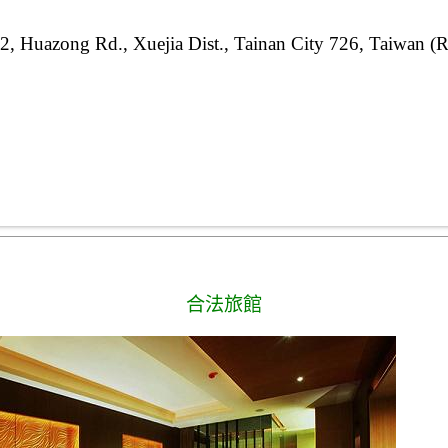
, Huazong Rd., Xuejia Dist., Tainan City 726, Taiwan (
合法旅館