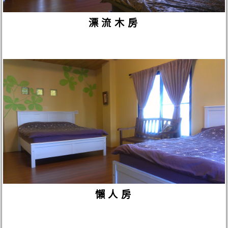
漂流木房
懶人房