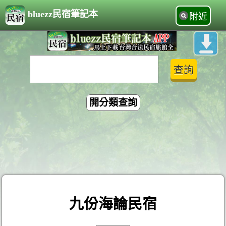
bluezz民宿筆記本
附近
開分類查詢
九份海論民宿