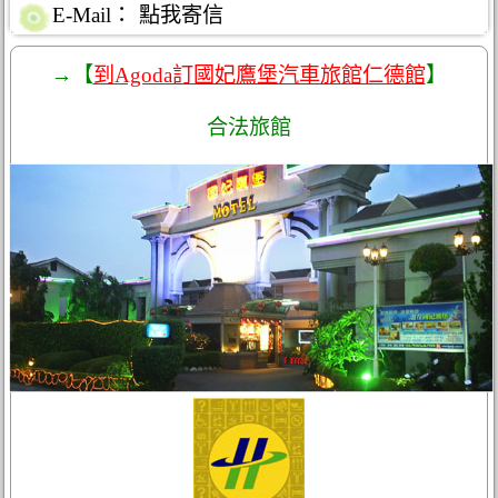
E-Mail：
點我寄信
→【
到Agoda訂國妃鷹堡汽車旅館仁德館
】
合法旅館