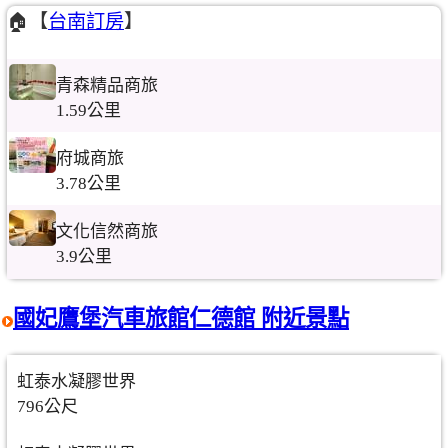
🏠【
台南訂房
】
青森精品商旅
1.59公里
府城商旅
3.78公里
文化信然商旅
3.9公里
國妃鷹堡汽車旅館仁德館 附近景點
虹泰水凝膠世界
796公尺