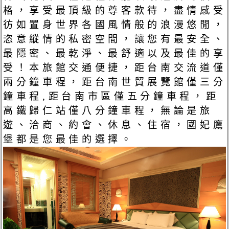
格，享受最頂級的尊客款待，盡情感受
彷如置身世界各國風情般的浪漫悠閒，
恣意縱情的私密空間，讓您有最安全、
最隱密、最乾淨、最舒適以及最佳的享
受！本旅館交通便捷，距台南交流道僅
兩分鐘車程，距台南世貿展覽館僅三分
鐘車程,距台南市區僅五分鐘車程，距
高鐵歸仁站僅八分鐘車程，無論是旅
遊、洽商、約會、休息、住宿，國妃鷹
堡都是您最佳的選擇。