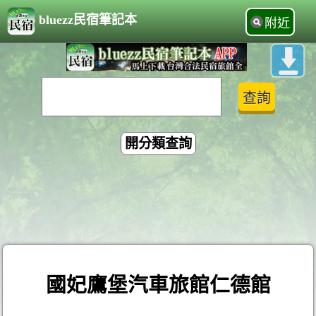
bluezz民宿筆記本
附近
開分類查詢
國妃鷹堡汽車旅館仁德館