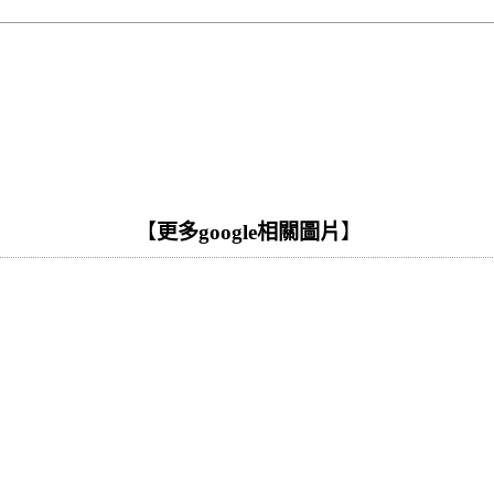
【
更多google相關圖片
】