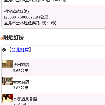
臺北市士林區菁山路101巷71弄16號
初食旅館(2館)
(25000 ~ 50000) 1.84公里
臺北市士林區建業路1號、3號
附近訂房
🏠【
台北訂房
】
沃田旅店
3.65公里
春天酒店
3.83公里
水都溫泉會館
4.1公里