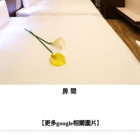
房間
【
更多google相關圖片
】