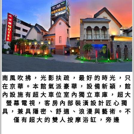
南風吹拂，光影扶疏，最好的時光，只
在京華。本館氣派豪華，設備新穎，館
內設施有超大車位室內獨立車庫，超大
螢幕電視，客房內部裝潢設計匠心獨
具，兼具隱密、舒適、浪漫與藝術。不
僅有超大的雙人按摩浴缸，旁邊