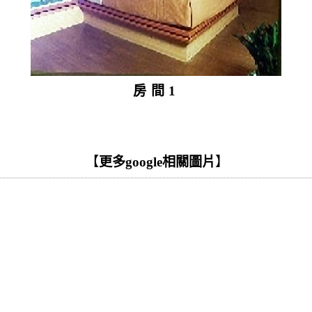
房間1
【
更多google相關圖片
】