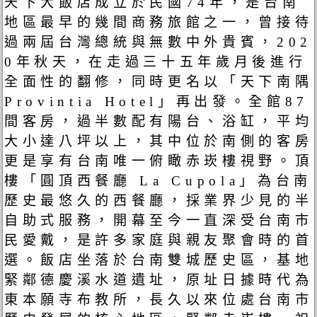
天下大飯店成立於民國74年，是台南
地區最早的幾間商務旅館之一，曾接待
過兩屆台灣總統與無數中外貴賓，202
0年秋天，在走過三十五年歲月後進行
全面性的翻修，同時更名以「天下南隅
Provintia Hotel」再出發。全館87
間客房，過半數配有陽台、浴缸，平均
大小達八坪以上，其中位於南側的客房
更是享有台南唯一俯瞰赤崁樓視野。頂
樓「圓頂西餐廳 La Cupola」為台南
歷史最悠久的西餐廳，採業界少見的半
自助式服務，開幕至今一直深受台南市
民愛戴，是許多家庭與親友聚會時的首
選。飯店坐落於台南雙城歷史區，基地
緊鄰德慶溪水道遺址，原址日據時代為
東本願寺布教所，長久以來位處台南市