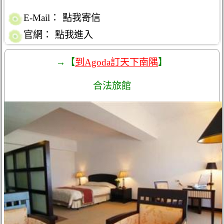
E-Mail：
點我寄信
官網：
點我進入
→【
到Agoda訂天下南隅
】
合法旅館