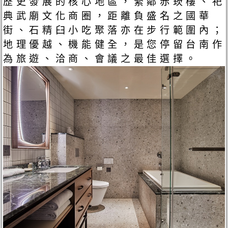
歷史發展的核心地區，緊鄰赤崁樓、祀
典武廟文化商圈，距離負盛名之國華
街、石精臼小吃聚落亦在步行範圍內；
地理優越、機能健全，是您停留台南作
為旅遊、洽商、會議之最佳選擇。