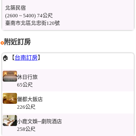
北築民宿
(2600 ~ 5400) 74公尺
臺南市北區北忠街120號
附近訂房
🏠【
台南訂房
】
休日行旅
65公尺
儷都大飯店
226公尺
小鹿文娛─劇院酒店
258公尺