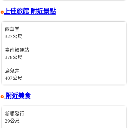
上佳旅館 附近景點
西華堂
327公尺
臺南轉運站
378公尺
烏鬼井
407公尺
附近美食
新順發行
29公尺