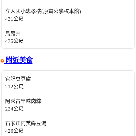
立人國小忠孝樓(原寶公學校本館)
431公尺
烏鬼井
475公尺
附近美食
官記臭豆腐
212公尺
阿秀古早味肉粽
224公尺
石家正阿美綠豆湯
426公尺