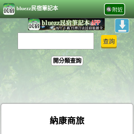
bluezz民宿筆記本
附近
開分類查詢
納康商旅