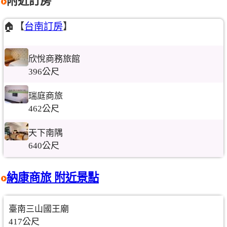
附近訂房
🏠【
台南訂房
】
欣悅商務旅館
396公尺
瑞庭商旅
462公尺
天下南隅
640公尺
納康商旅 附近景點
臺南三山國王廟
417公尺