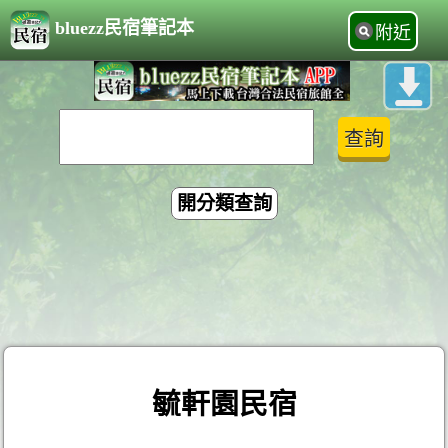
bluezz民宿筆記本
附近
開分類查詢
毓軒園民宿