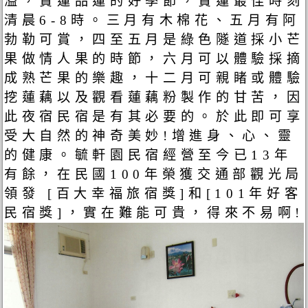
溢，賞蓮品蓮的好季節，賞蓮最佳時刻
清晨6-8時。三月有木棉花、五月有阿
勃勒可賞，四至五月是綠色隧道採小芒
果做情人果的時節，六月可以體驗採摘
成熟芒果的樂趣，十二月可親睹或體驗
挖蓮藕以及觀看蓮藕粉製作的甘苦，因
此夜宿民宿是有其必要的。於此即可享
受大自然的神奇美妙!增進身、心、靈
的健康。毓軒園民宿經營至今已13年
有餘，在民國100年榮獲交通部觀光局
領發 [百大幸福旅宿獎]和[101年好客
民宿獎]，實在難能可貴，得來不易啊!