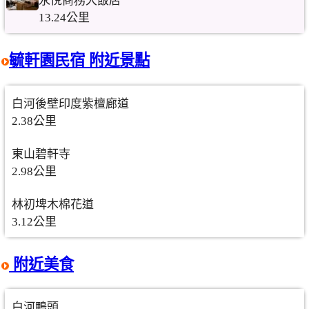
永悅商務大飯店
13.24公里
毓軒園民宿 附近景點
白河後壁印度紫檀廊道
2.38公里
東山碧軒寺
2.98公里
林初埤木棉花道
3.12公里
附近美食
白河鴨頭