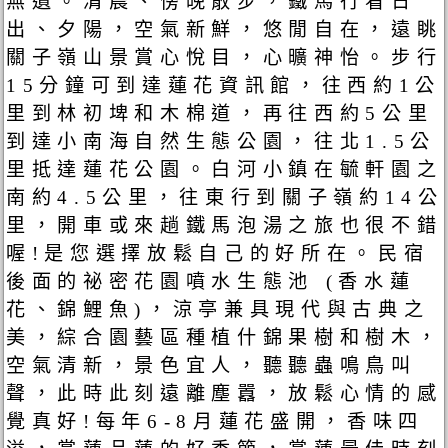
無遺。清晨、傍晚散步，鐵馬行看日
出、夕陽，空氣新鮮，悠閒自在，遠眺
關子嶺山景賞心悅目，心曠神怡。步行
15分鐘可到達蓮花資訊館，往西約1公
里到林初埤和木棉道，再往西約5公里
到達小南海自然生態公園，往北1.5公
里抵達蓮花公園。白河小鎮在毓軒園之
南約4.5公里，往東行到關子嶺約14公
里，開車或來趟鐵馬泡湯之旅也很不錯
喔!是您選擇放鬆自己的好所在。民宿
後面的祕密花園噴水生態池 (香水蓮
花、錦鯉魚)，涼亭兼具現代與古典之
美，綜合園藝區種植什錦果樹和樹木，
空氣清新，景色宜人，聽聽蟲鳴鳥叫
聲，此時此刻遠離塵囂，放鬆心情的感
覺真好!每年6-8月蓮花盛開，香味四