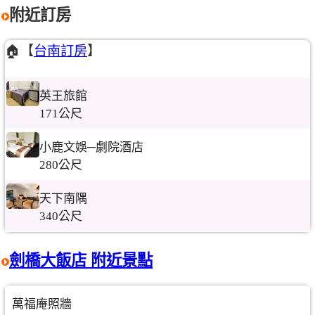
附近訂房
🏠【
台南訂房
】
英王旅館
171公尺
小鹿文娛─劇院酒店
280公尺
天下南隅
340公尺
劍橋大飯店 附近景點
萬福庵照牆