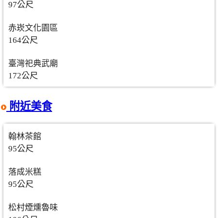
97公尺
赤崁文化園區
164公尺
臺灣祀典武廟
172公尺
附近美食
翰林茶館
95公尺
落成米糕
95公尺
松村煙燻魯味