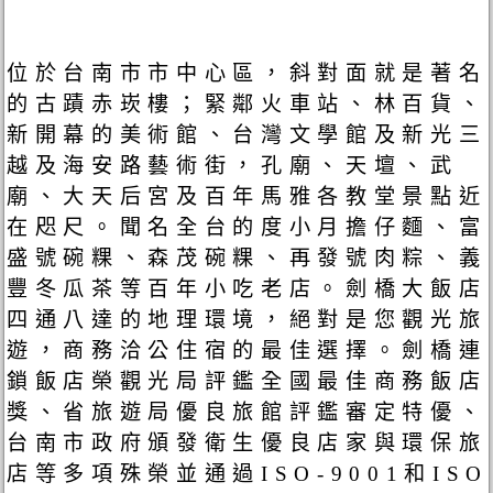
位於台南市市中心區，斜對面就是著名
的古蹟赤崁樓；緊鄰火車站、林百貨、
新開幕的美術館、台灣文學館及新光三
越及海安路藝術街，孔廟、天壇、武
廟、大天后宮及百年馬雅各教堂景點近
在咫尺。聞名全台的度小月擔仔麵、富
盛號碗粿、森茂碗粿、再發號肉粽、義
豐冬瓜茶等百年小吃老店。劍橋大飯店
四通八達的地理環境，絕對是您觀光旅
遊，商務洽公住宿的最佳選擇。劍橋連
鎖飯店榮觀光局評鑑全國最佳商務飯店
獎、省旅遊局優良旅館評鑑審定特優、
台南市政府頒發衛生優良店家與環保旅
店等多項殊榮並通過ISO-9001和ISO