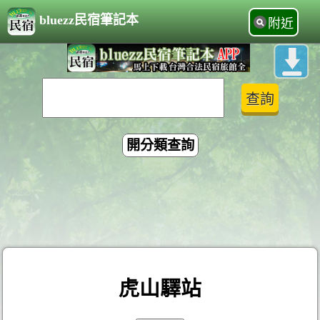
bluezz民宿筆記本
附近
開分類查詢
虎山驛站