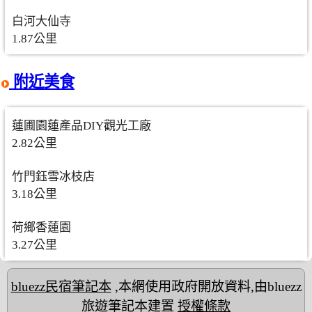
白河大仙寺
1.87公里
附近美食
蓮圃園蓮產品DIY觀光工廠
2.82公里
竹門鈺雪冰枝店
3.18公里
荷鄉香蓮園
3.27公里
bluezz民宿筆記本
,本網使用政府開放資料,由bluezz
旅遊筆記本建置
授權條款