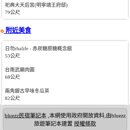
祀典大天后宮(明寧靖王府邸)
79公尺
附近美食
日勿rhalife - 赤崁糖原糖概念館
53公尺
台南武廟肉圓
68公尺
兩角銀古早味冬瓜茶
82公尺
bluezz民宿筆記本
,本網使用政府開放資料,由bluezz
旅遊筆記本建置
授權條款