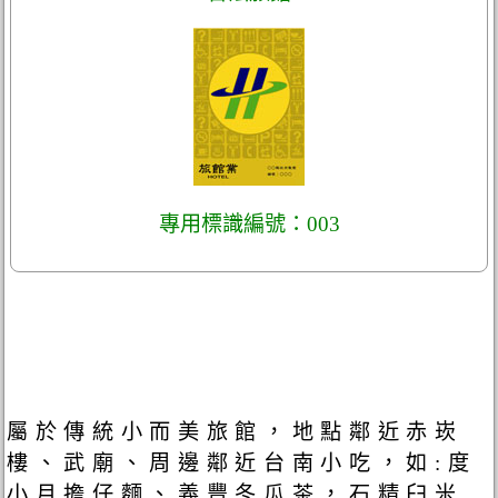
專用標識編號：003
屬於傳統小而美旅館，地點鄰近赤崁
樓、武廟、周邊鄰近台南小吃，如:度
小月擔仔麵、義豐冬瓜茶，石精臼米