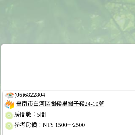
(06)6822804
臺南市白河區關嶺里關子嶺24-10號
房間數：5間
參考房價：NT$ 1500～2500