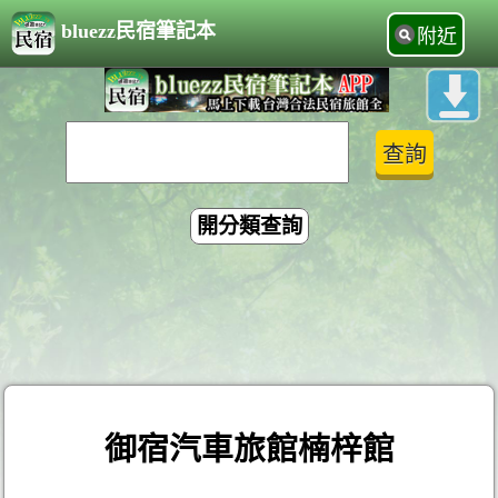
bluezz民宿筆記本
附近
開分類查詢
御宿汽車旅館楠梓館