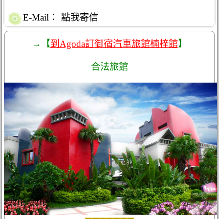
E-Mail：
點我寄信
→【
到Agoda訂御宿汽車旅館楠梓館
】
合法旅館