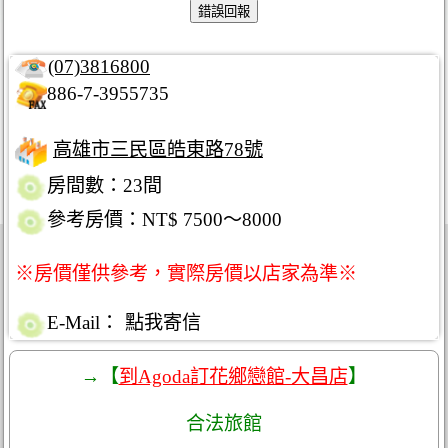
(07)3816800
886-7-3955735
高雄市三民區皓東路78號
房間數：23間
參考房價：NT$ 7500～8000
※房價僅供參考，實際房價以店家為準※
E-Mail：
點我寄信
→【
到Agoda訂花鄉戀館-大昌店
】
合法旅館