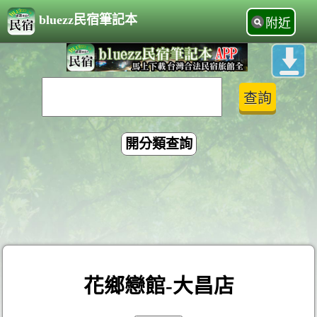
bluezz民宿筆記本
附近
開分類查詢
花鄉戀館-大昌店