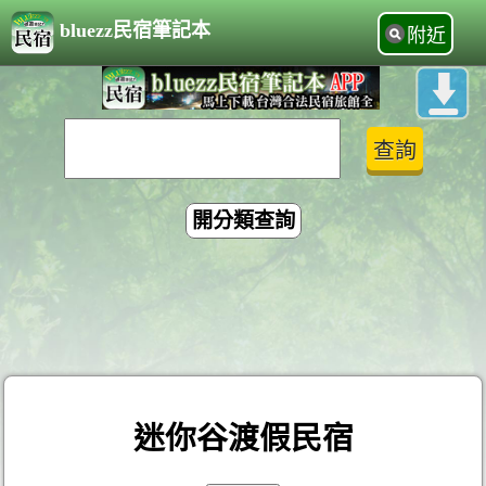
bluezz民宿筆記本
附近
開分類查詢
迷你谷渡假民宿