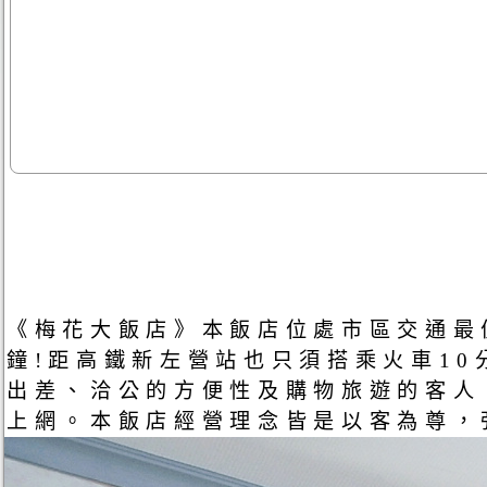
《梅花大飯店》本飯店位處市區交通最
鐘!距高鐵新左營站也只須搭乘火車1
出差、洽公的方便性及購物旅遊的客人
上網。本飯店經營理念皆是以客為尊，