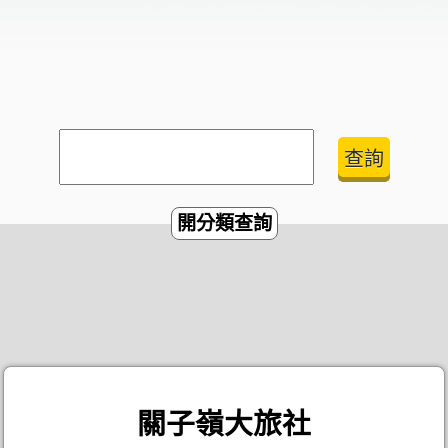
開分類查詢
關子嶺大旅社