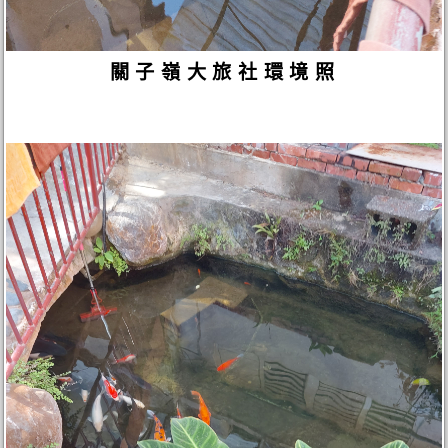
關子嶺大旅社環境照