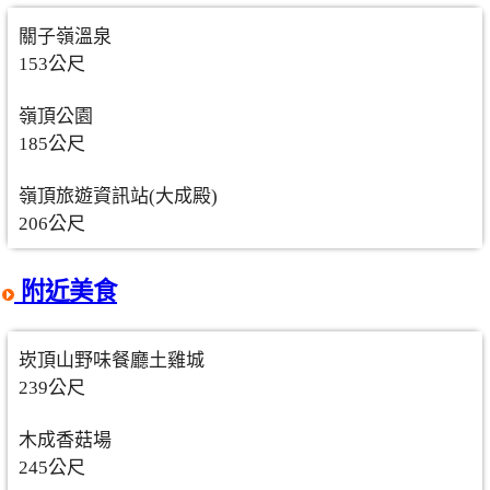
關子嶺溫泉
153公尺
嶺頂公園
185公尺
嶺頂旅遊資訊站(大成殿)
206公尺
附近美食
崁頂山野味餐廳土雞城
239公尺
木成香菇場
245公尺