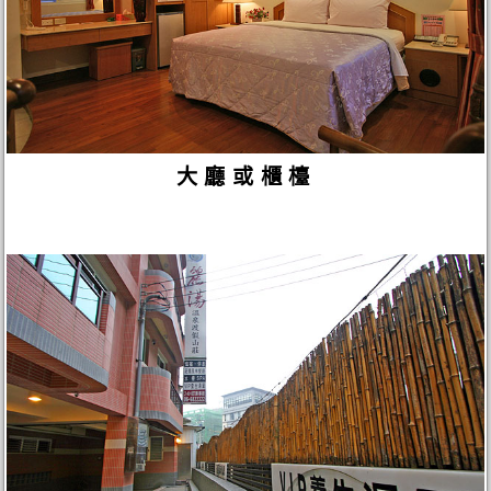
大廳或櫃檯