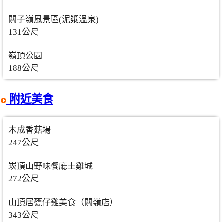
關子嶺風景區(泥漿溫泉)
131公尺
嶺頂公園
188公尺
附近美食
木成香菇場
247公尺
崁頂山野味餐廳土雞城
272公尺
山頂居甕仔雞美食（關嶺店）
343公尺