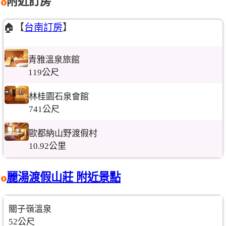
附近訂房
🏠【
台南訂房
】
青雅溫泉旅館
119公尺
林桂園石泉會館
741公尺
歐都納山野渡假村
10.92公里
麗湯渡假山莊 附近景點
關子嶺溫泉
52公尺