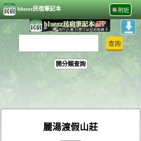
bluezz民宿筆記本
附近
開分類查詢
麗湯渡假山莊