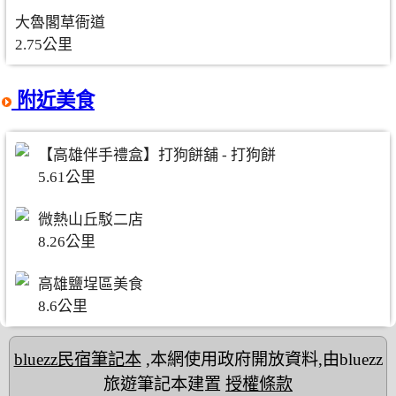
大魯閣草衙道
2.75公里
附近美食
【高雄伴手禮盒】打狗餅舖 - 打狗餅
5.61公里
微熱山丘駁二店
8.26公里
高雄鹽埕區美食
8.6公里
bluezz民宿筆記本
,本網使用政府開放資料,由bluezz
旅遊筆記本建置
授權條款