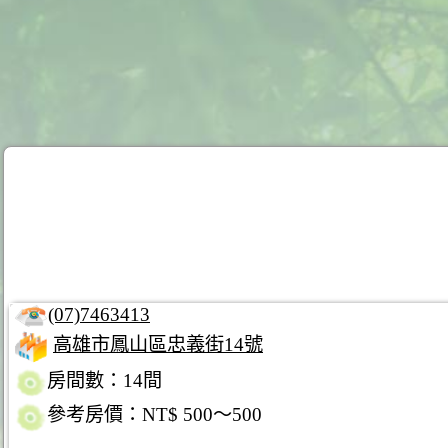
(07)7463413
高雄市鳳山區忠義街14號
房間數：14間
參考房價：NT$ 500～500