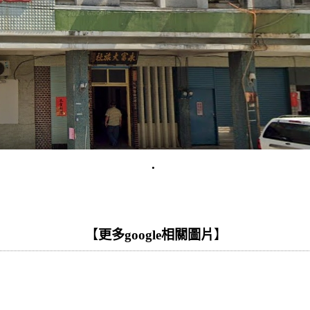
.
【
更多google相關圖片
】