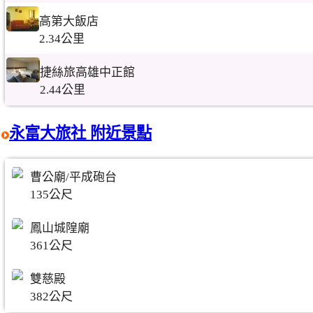
高第大飯店
2.34公里
捷絲旅高雄中正館
2.44公里
永富大旅社 附近景點
曹公廟/平成砲台
135公尺
鳳山城隍廟
361公尺
雙慈殿
382公尺