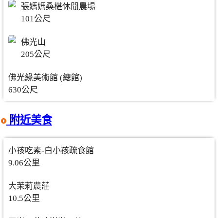
張媽媽桑椹休閒農場
101公尺
佛光山
205公尺
佛光緣美術館 (總館)
630公尺
附近美食
小孩吃素-白小孩疏食館
9.06公里
大茉莉農莊
10.5公里