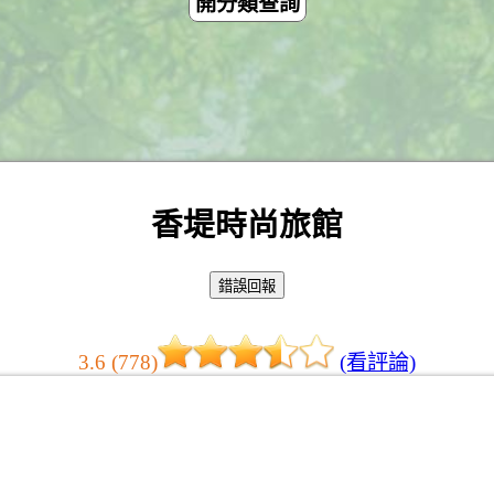
開分類查詢
香堤時尚旅館
3.6 (778)
(看評論)