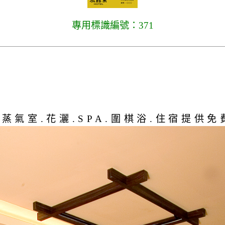
專用標識編號：371
蒸氣室.花灑.SPA.圍棋浴.住宿提供