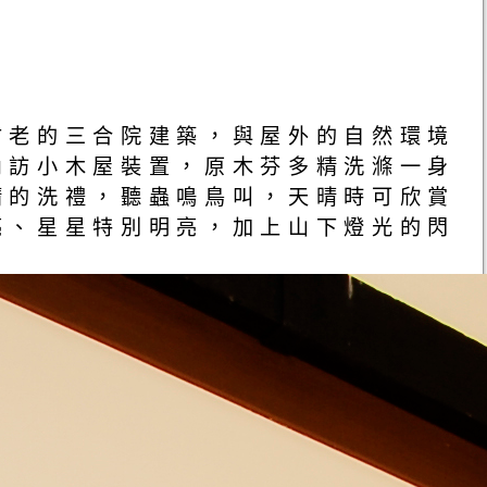
古老的三合院建築，與屋外的自然環境
內訪小木屋裝置，原木芬多精洗滌一身
精的洗禮，聽蟲鳴鳥叫，天晴時可欣賞
亮、星星特別明亮，加上山下燈光的閃