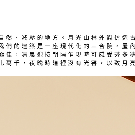
自然、減壓的地方。月光山林外觀仿造
我們的建築是一座現代化的三合院，屋
極佳，清晨迎接朝陽乍現時可感受芬多
化萬千，夜晚時這裡沒有光害，以致月