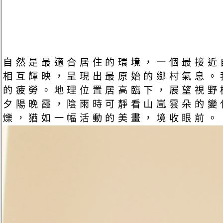
自然是最適合居住的環境，一個最接近
相互輝映，呈現出最原始的鄉村氣息。
的疲勞。地理位置居高臨下，展望視野
夕陽晚霞，陰雨時可靜看山嵐雲朵的變
爍，猶如一幅活動的美畫，境收眼前。