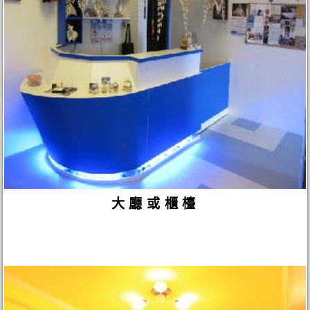
大廳或櫃檯