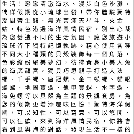
生活！戀戀清澈海水、漫步白色沙灘，
徜徉假期從小琉球出發！帶你體驗獨特
潮間帶生態、無光害滿天星斗、火金
姑，特色港邊海洋風情民宿，別出心裁
為您營造不同的生活氛圍，讓您旅遊小
琉球留下獨特記憶軌跡。精心使用各種
不同大小種類的貝殼裝飾每一個角落，
色彩繽紛絕美夢幻，彷彿置身小美人魚
的海底龍宮，獨具巧思親手打造大法
螺、千手螺、唐冠螺、金口蠑螺、貓眼
蠑螺、地圖寶螺、龜甲寶螺、水字螺、
海兔螺等以貝殼為主題的景觀套房，為
您的假期更增添趣味回憶！獨特海洋假
期，可以知性、可以寫意、可以悠閒、
可以狂歡，來到海洋風情民宿，你將會
看到風與海的對話，發現生活不一樣的