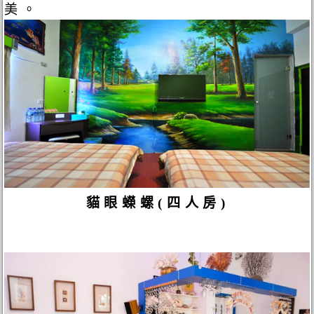
美。
貓眼蠑螺(四人房)