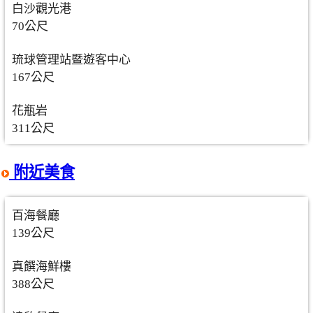
白沙觀光港
70公尺
琉球管理站暨遊客中心
167公尺
花瓶岩
311公尺
附近美食
百海餐廳
139公尺
真饌海鮮樓
388公尺