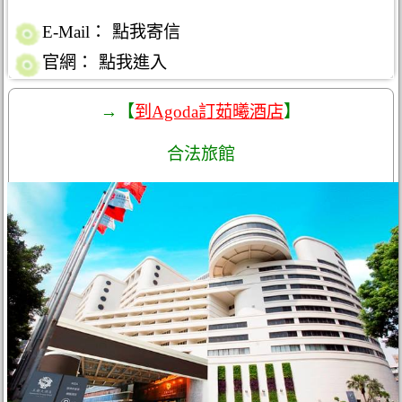
E-Mail：
點我寄信
官網：
點我進入
→【
到Agoda訂茹曦酒店
】
合法旅館