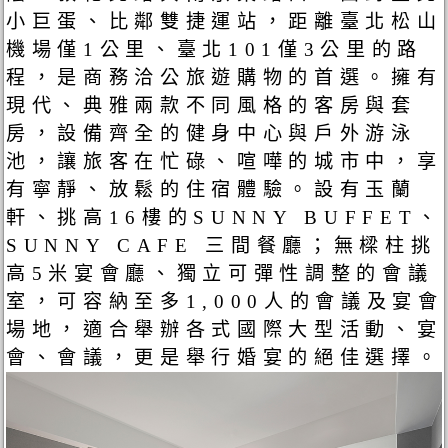
小巨蛋、比鄰雙捷運站，距離臺北松山
機場僅1公里、臺北101僅3公里的路
程，是商務洽公旅遊購物的首選。擁有
現代、典雅兩款不同風格的客房與套
房，設備齊全的健身中心與戶外游泳
池，讓旅客在忙碌、喧嘩的城市中，享
有寧靜、放鬆的住宿體驗。設有玉蘭
軒、挑高16樓的SUNNY BUFFET、
SUNNY CAFE 三間餐廳；無樑柱挑
高5米宴會廳、獨立可彈性調整的會議
室，可容納至多1,000人的會議及宴會
場地，適合舉辦各式國際大型活動、宴
會、會議，更是舉行婚宴的絕佳選擇。