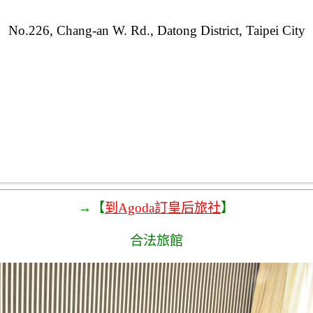
No.226, Chang-an W. Rd., Datong District, Taipei City
→【
到Agoda訂皇后旅社
】
合法旅館