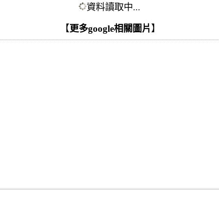
資料讀取中...
【
更多google相關圖片
】