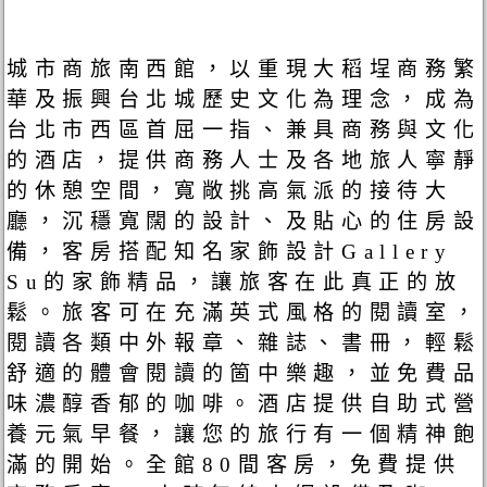
城市商旅南西館，以重現大稻埕商務繁
華及振興台北城歷史文化為理念，成為
台北市西區首屈一指、兼具商務與文化
的酒店，提供商務人士及各地旅人寧靜
的休憩空間，寬敞挑高氣派的接待大
廳，沉穩寬闊的設計、及貼心的住房設
備，客房搭配知名家飾設計Gallery
Su的家飾精品，讓旅客在此真正的放
鬆。旅客可在充滿英式風格的閱讀室，
閱讀各類中外報章、雜誌、書冊，輕鬆
舒適的體會閱讀的箇中樂趣，並免費品
味濃醇香郁的咖啡。酒店提供自助式營
養元氣早餐，讓您的旅行有一個精神飽
滿的開始。全館80間客房，免費提供