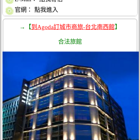
官網：
點我進入
→【
到Agoda訂城市商旅-台北南西館
】
合法旅館