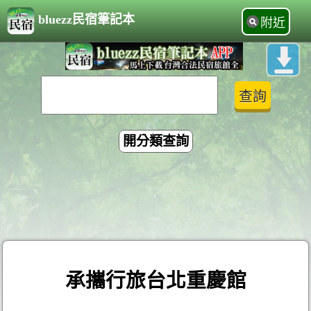
bluezz民宿筆記本
附近
開分類查詢
承攜行旅台北重慶館