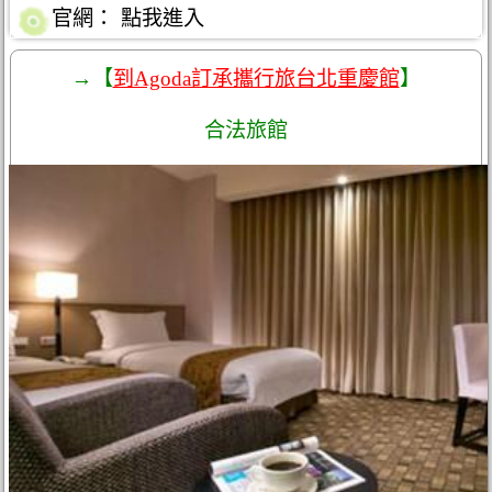
官網：
點我進入
→【
到Agoda訂承攜行旅台北重慶館
】
合法旅館