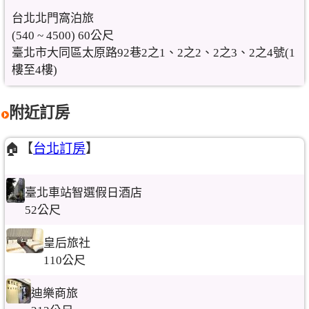
台北北門窩泊旅
(540 ~ 4500) 60公尺
臺北市大同區太原路92巷2之1、2之2、2之3、2之4號(1
樓至4樓)
附近訂房
🏠【
台北訂房
】
臺北車站智選假日酒店
52公尺
皇后旅社
110公尺
迪樂商旅