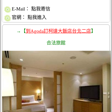
E-Mail：
點我寄信
官網：
點我進入
→【
到Agoda訂柯達大飯店台北二店
】
合法旅館