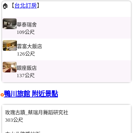
🏠【
台北訂房
】
華泰瑞舍
109公尺
雲富大飯店
126公尺
銀座飯店
137公尺
鴨川旅館 附近景點
玫瑰古蹟_蔡瑞月舞蹈研究社
303公尺