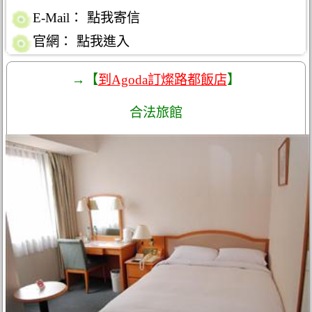
E-Mail：
點我寄信
官網：
點我進入
→【
到Agoda訂燦路都飯店
】
合法旅館