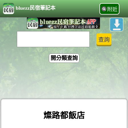
bluezz民宿筆記本
附近
開分類查詢
燦路都飯店